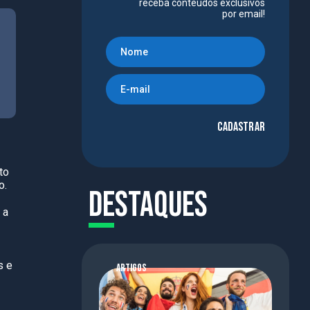
receba conteúdos exclusivos
por email!
Cadastrar
to
o.
Destaques
 a
s e
ARTIGOS