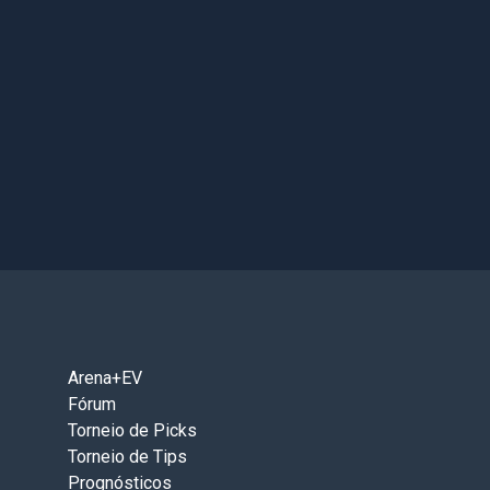
Arena+EV
Fórum
Torneio de Picks
Torneio de Tips
Prognósticos