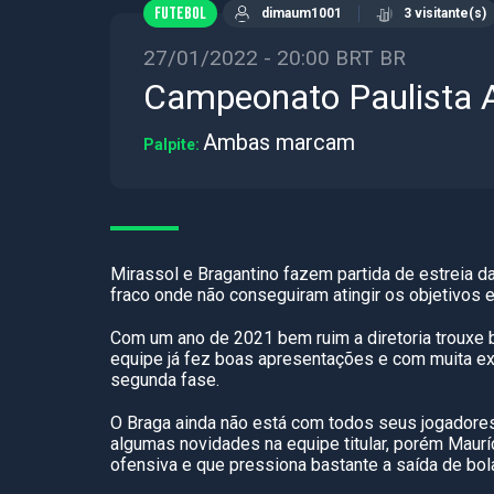
FUTEBOL
dimaum1001
3 visitante(s)
27/01/2022 - 20:00 BRT BR
Campeonato Paulista 
Ambas marcam
Palpite:
Mirassol e Bragantino fazem partida de estreia 
fraco onde não conseguiram atingir os objetivos
Com um ano de 2021 bem ruim a diretoria trouxe 
equipe já fez boas apresentações e com muita ex
segunda fase.
O Braga ainda não está com todos seus jogadores
algumas novidades na equipe titular, porém Maurí
ofensiva e que pressiona bastante a saída de bol