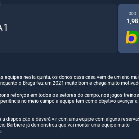
ODD
1,98
A1
das equipes nesta quinta, os donos casa casa vem de um ano mui
 enquanto o Braga fez um 2021 muito bom e chega muito motivad
bons reforços em todos os setores do campo, nos jogos treinos
periência no meio campo a equipe tem como objetivo avançar a
 a disposição e deverá vir com uma equipe com alguns reserva
cio Barbiere já demonstrou que vai montar uma equipe muito
a.