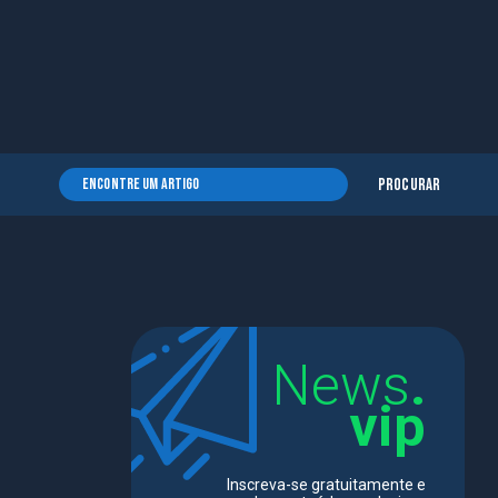
Procurar
News
.
vip
Inscreva-se gratuitamente e