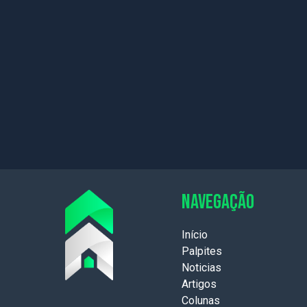
NAVEGAÇÃO
Início
Palpites
Noticias
Artigos
Colunas