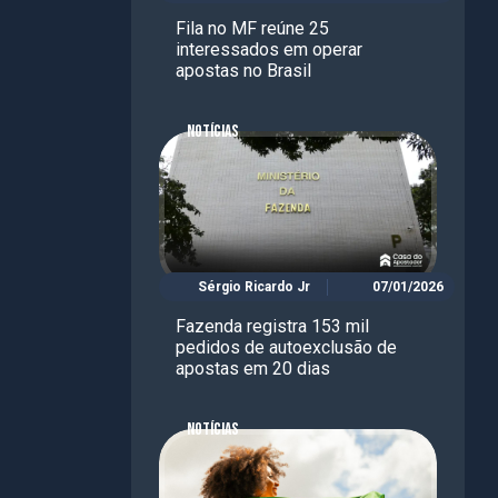
Fila no MF reúne 25
interessados em operar
apostas no Brasil
NOTÍCIAS
Sérgio Ricardo Jr
07/01/2026
Fazenda registra 153 mil
pedidos de autoexclusão de
apostas em 20 dias
NOTÍCIAS