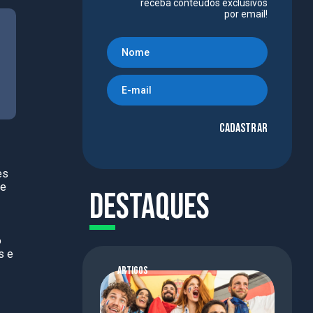
receba conteúdos exclusivos
por email!
Cadastrar
es
 e
Destaques
o
s e
ARTIGOS