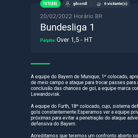
FUTEBOL
gilsondl
6 visitante(s)
20/02/2022 Horário BR
Bundesliga 1
Over 1,5 - HT
Palpite:
A equipe do Bayern de Munique, 1º colocado, ap
de meio campo e ataque para trocar passes para 
conclusão das chances de gol, a equipe marca co
Lewandovisk.
A equipe do Furth, 18º colocado, cujo, sistema 
gols constantemente.Esperamos ver a equipe privi
próximas para evitar a penetração do ataque adver
defensiva do Bayern.
Acreditamos que teremos um confronto aberto com