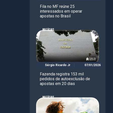
Fila no MF reúne 25
interessados em operar
apostas no Brasil
NOTÍCIAS
Sérgio Ricardo Jr
07/01/2026
Fazenda registra 153 mil
pedidos de autoexclusão de
apostas em 20 dias
NOTÍCIAS