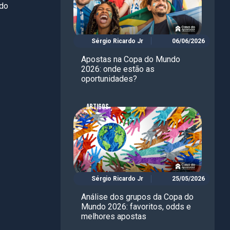
ndo
Sérgio Ricardo Jr
06/06/2026
Apostas na Copa do Mundo
2026: onde estão as
oportunidades?
ARTIGOS
Sérgio Ricardo Jr
25/05/2026
Análise dos grupos da Copa do
Mundo 2026: favoritos, odds e
melhores apostas