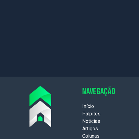
NAVEGAÇÃO
Início
Palpites
Noticias
Artigos
Colunas