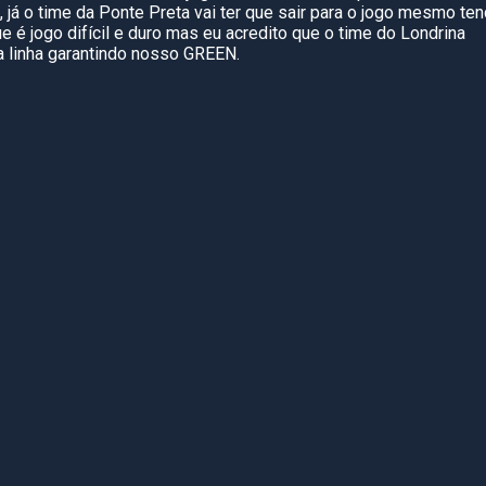
, já o time da Ponte Preta vai ter que sair para o jogo mesmo te
e é jogo difícil e duro mas eu acredito que o time do Londrina
 linha garantindo nosso GREEN.