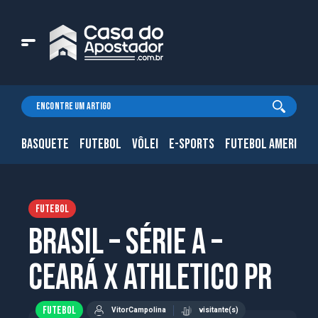
BASQUETE
FUTEBOL
VÔLEI
E-SPORTS
FUTEBOL AMERICAN
FUTEBOL
Brasil – Série A –
Ceará x Athletico PR
FUTEBOL
VitorCampolina
visitante(s)