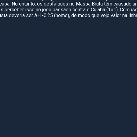
 casa. No entanto, os desfalques no Massa Bruta têm causado 
os perceber isso no jogo passado contra o Cuiabá (1×1). Com iss
justa deveria ser AH -0.25 (home), de modo que vejo valor na lin