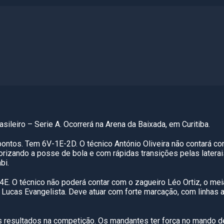
ileiro – Serie A. Ocorrerá na Arena da Baixada, em Curitiba.
pontos. Tem 6V-1E-2D. O técnico António Oliveira não contará co
lorizando a posse de bola e com rápidas transições pelas later
bi.
-4E. O técnico não poderá contar com o zagueiro Léo Ortiz, o mei
ia Lucas Evangelista. Deve atuar com forte marcação, com linhas 
 resultados na competição. Os mandantes ter força no mando 