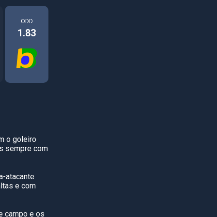
ODD
1.83
m o goleiro
ais sempre com
a-atacante
altas e com
de campo e os