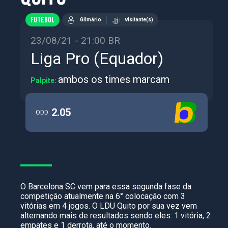
FUTEBOL
Gilmário
visitante(s)
23/08/21 - 21:00 BR
Liga Pro (Equador)
ambos os times marcam
Palpite:
2.05
ODD
O Barcelona SC vem para essa segunda fase da
competição atualmente na 6° colocação com 3
vitórias em 4 jogos. O LDU Quito por sua vez vem
alternando mais de resultados sendo eles: 1 vitória, 2
empates e 1 derrota, até o momento.