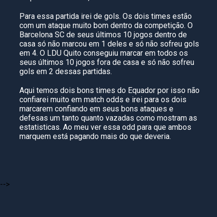
Para essa partida irei de gols. Os dois times estão
com um ataque muito bom dentro da competição. O
Barcelona SC de seus últimos 10 jogos dentro de
casa só não marcou em 1 deles e só não sofreu gols
em 4. O LDU Quito conseguiu marcar em todos os
seus últimos 10 jogos fora de casa e só não sofreu
gols em 2 dessas partidas.
Aqui temos dois bons times do Equador por isso não
confiarei muito em match odds e irei para os dois
marcarem confiando em seus bons ataques e
defesas um tanto quanto vazadas como mostram as
estatisticas. Ao meu ver essa odd para que ambos
marquem está pagando mais do que deveria.
-->