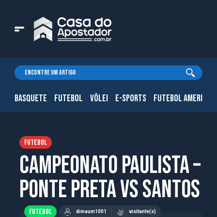
BASQUETE
FUTEBOL
VÔLEI
E-SPORTS
FUTEBOL AMERICAN
FUTEBOL
Campeonato Paulista –
Ponte Preta vs Santos
FUTEBOL
dimaum1001
visitante(s)