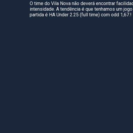
O time do Vila Nova não deverá encontrar facilid
intensidade. A tendência é que tenhamos um jogo
partida é HA Under 2.25 (full time) com odd 1,6