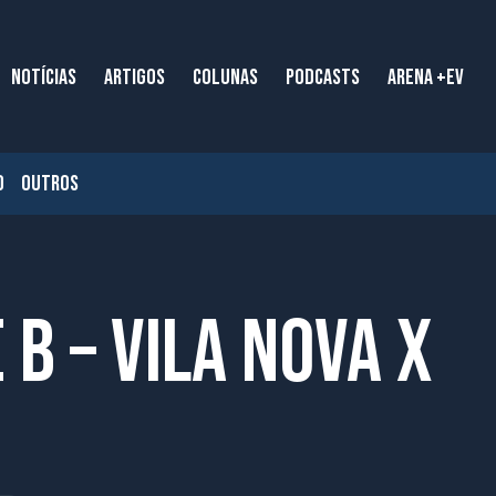
NOTÍCIAS
ARTIGOS
COLUNAS
PODCASTS
ARENA +EV
O
OUTROS
 B – Vila Nova x