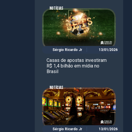
NOTÍCIAS
Sérgio Ricardo Jr
13/01/2026
Casas de apostas investiram
R$ 1,4 bilhão em mídia no
Brasil
NOTÍCIAS
Sérgio Ricardo Jr
13/01/2026