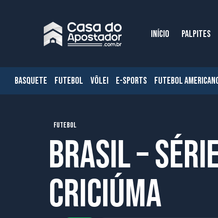
INÍCIO
PALPITES
BASQUETE
FUTEBOL
VÔLEI
E-SPORTS
FUTEBOL AMERICAN
FUTEBOL
Brasil – Série
Criciúma