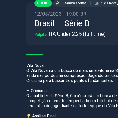
FUTEBOL
Leandro Freitas
1 visitante
12/05/2023 - 19:00 BR
Brasil – Série B
HA Under 2.25 (full time)
Palpite:
Vila Nova:
O Vila Nova irá em busca de mais uma vitória na S
ainda não perdeu na competição. Jogando em casa
Criciúma para buscar três pontos fundamentais.
➡ Criciúma:
O atual líder da Série B, Criciúma, irá em busca d
competição e tem desempenhado um futebol de alt
seu estilo de jogo diante da forte equipe do Vila 
Análise Final: