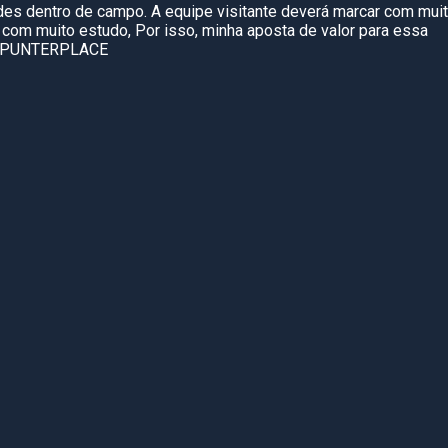
ades dentro de campo. A equipe visitante deverá marcar com mui
 com muito estudo, Por isso, minha aposta de valor para essa
7.! PUNTERPLACE