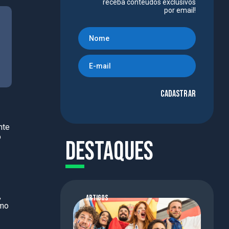
receba conteúdos exclusivos
por email!
Cadastrar
nte
o
Destaques
,
ARTIGOS
imo