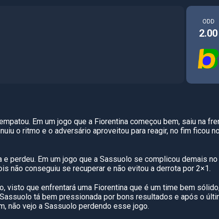
ODD
2.00
e empatou. Em um jogo que a Fiorentina começou bem, saiu na fre
iu o ritmo e o adversário aproveitou para reagir, no fim ficou n
ia e perdeu. Em um jogo que a Sassuolo se complicou demais no
s não conseguiu se recuperar e não evitou a derrota por 2×1.
o, visto que enfrentará uma Fiorentina que é um time bem sólido
 Sassuolo tá bem pressionada por bons resultados e após o últ
m, não vejo a Sassuolo perdendo esse jogo.