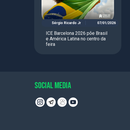
Sérgio Ricardo Jr
07/01/2026
ICE Barcelona 2026 põe Brasil
e América Latina no centro da
feira
SOCIAL MEDIA