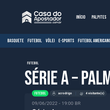
INÍCIO
PALPITES
BASQUETE
FUTEBOL
VÔLEI
E-SPORTS
FUTEBOL AMERICAN
FUTEBOL
Série A – Pal
FUTEBOL
acrodrigo
4 visitante(s)
09/06/2022 - 19:00 BR