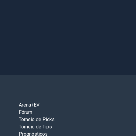
Arena+EV
Fórum
Torneio de Picks
Torneio de Tips
Prognósticos