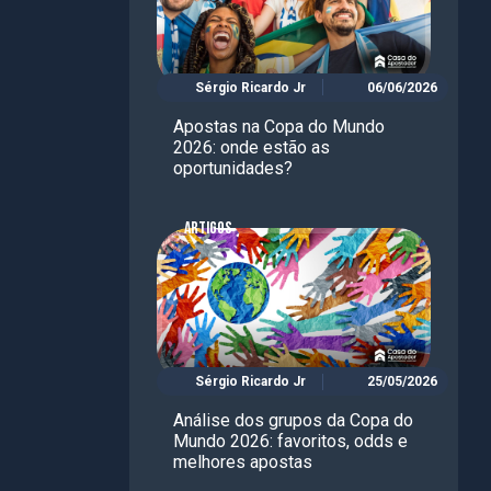
Sérgio Ricardo Jr
06/06/2026
Apostas na Copa do Mundo
2026: onde estão as
oportunidades?
ARTIGOS
Sérgio Ricardo Jr
25/05/2026
Análise dos grupos da Copa do
Mundo 2026: favoritos, odds e
melhores apostas