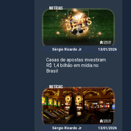
NOTÍCIAS
Sérgio Ricardo Jr
13/01/2026
Casas de apostas investiram
R$ 1,4 bilhão em mídia no
Brasil
NOTÍCIAS
Sérgio Ricardo Jr
13/01/2026