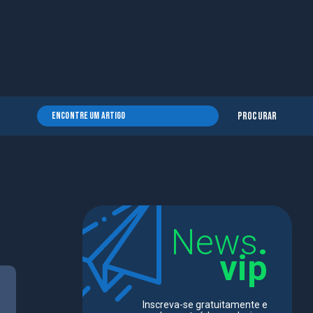
Procurar
News
.
vip
Inscreva-se gratuitamente e