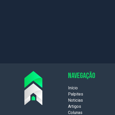
NAVEGAÇÃO
Início
Palpites
Noticias
Artigos
Colunas