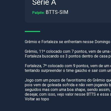
Série A
BTTS-SIM
Palpite:
Grêmio e Fortaleza se enfrentam nesse Domingo p
Grêmio, 11º colocado com 7 pontos, vem de uma de
Fortaleza buscando os 3 pontos dentro de casa pa
Fortaleza, 7º colocado com 9 pontos, vem de um
tentando surpreender o time gaúcho e sair com u
Jogo com um pouco de favoritismo do Grêmio que
pois vem de goleada sofrida e não vem jogando 
seguidos mas com uma boa shape, sendo assim, 
desejar, com isso, vejo valor nesse BTTS e essa 
Voltar ao topo