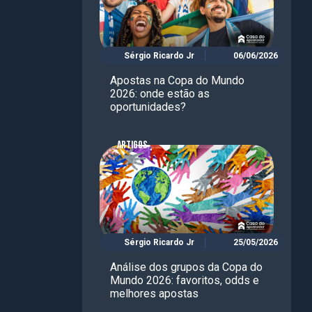
Sérgio Ricardo Jr
06/06/2026
Apostas na Copa do Mundo
2026: onde estão as
oportunidades?
ARTIGOS
Sérgio Ricardo Jr
25/05/2026
Análise dos grupos da Copa do
Mundo 2026: favoritos, odds e
melhores apostas