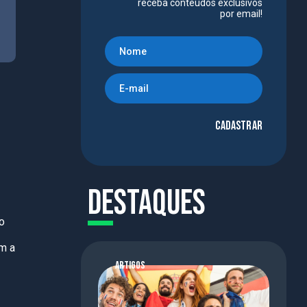
receba conteúdos exclusivos
por email!
Cadastrar
Destaques
o
m a
ARTIGOS