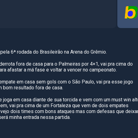
ela 6ª rodada do Brasileirão na Arena do Grêmio.
rrota fora de casa para o Palmeiras por 4×1, vai pra cima do
ra afastar a má fase e voltar a vencer no campeonato.
 empate em casa sem gols com o São Paulo, vai pra esse jogo
m bom resultado fora de casa.
 joga em casa diante de sua torcida e vem com um must win alt
bem, vai pra cima de um Fortaleza que vem de dois empates
vejo dois times com bons ataques mas com defesas que deixa
será minha entrada nessa partida.