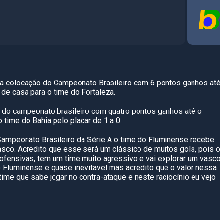
ta colocação do Campeonato Brasileiro com 6 pontos ganhos até
de casa para o time do Fortaleza.
 do campeonato brasileiro com quatro pontos ganhos até o
time do Bahia pelo placar de 1 a 0.
 Campeonato Brasileiro da Série A o time do Fluminense recebe
asco. Acredito que esse será um clássico de muitos gols, pois o
fensivas, tem um time muito agressivo e vai explorar um vasc
o Fluminense é quase inevitável mas acredito que o valor nessa
ime que sabe jogar no contra-ataque e neste raciocínio eu vejo