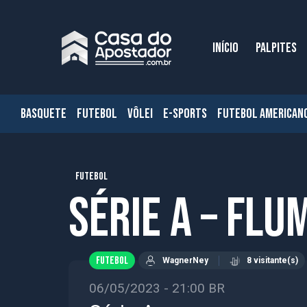
INÍCIO
PALPITES
BASQUETE
FUTEBOL
VÔLEI
E-SPORTS
FUTEBOL AMERICAN
FUTEBOL
Série A – Flu
FUTEBOL
WagnerNey
8 visitante(s)
06/05/2023 - 21:00 BR