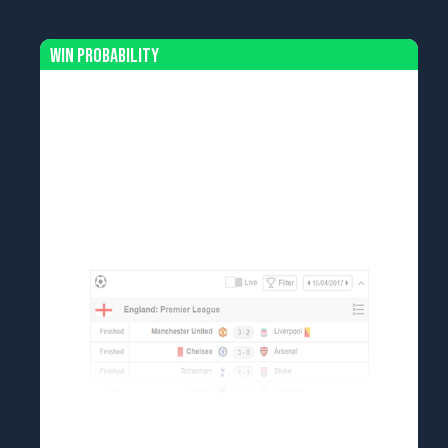
Win Probability