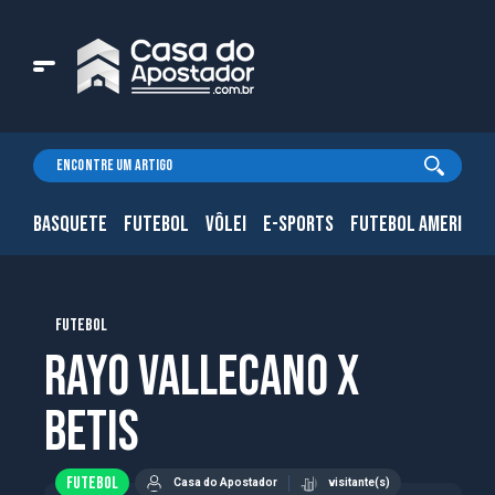
BASQUETE
FUTEBOL
VÔLEI
E-SPORTS
FUTEBOL AMERICAN
FUTEBOL
Rayo Vallecano x
Betis
FUTEBOL
Casa do Apostador
visitante(s)