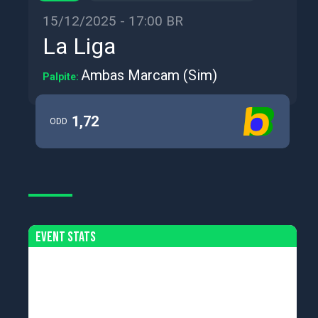
15/12/2025 - 17:00 BR
La Liga
Ambas Marcam (Sim)
Palpite:
1,72
ODD
Event Stats