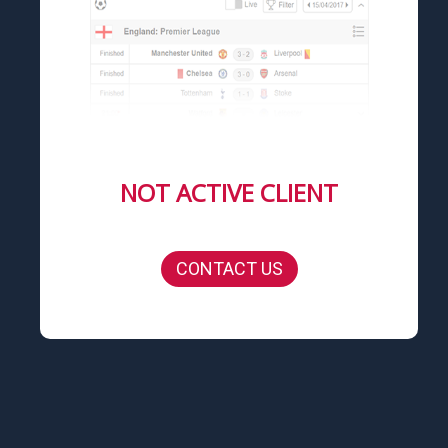
NOT ACTIVE CLIENT
CONTACT US