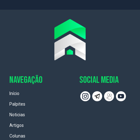
NAVEGAÇÃO
SOCIAL MEDIA
Início
Palpites
Noticias
Artigos
Colunas