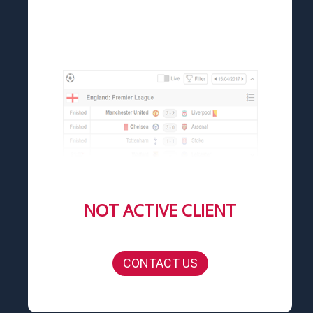
NOT ACTIVE CLIENT
CONTACT US