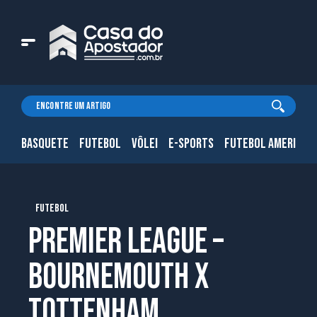
BASQUETE
FUTEBOL
VÔLEI
E-SPORTS
FUTEBOL AMERICAN
FUTEBOL
Premier League –
Bournemouth x
Tottenham