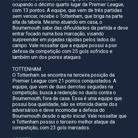
ocupando o décimo quarto lugar da Premier League,
com 13 pontos. A equipe, que vem de três partidas
sem vencer, recebe o Tottenham, que briga na parte
alta da tabela. Mesmo atuando em casa, o
Bournemouth sabe das dificuldades da partida e deve
entrar focado numa boa marcação, visando
surpreender em jogadas rápidas pelos lados do
campo. Vale ressaltar que a equipe possui a pior
defesa da competição com 25 gols sofridos e
também um dos piores ataques.
TOTTENHAM
O Tottenham se encontra na terceira posição da
Premier League com 21 pontos conquistados. A
equipe, que vem de duas derrotas seguidas na
competição, busca a redenção no duelo contra o
Bournemouth, fora de casa. Essa é uma equipe que
possui boa qualidade, não se intimida diante dos
adversários e deve incomodar a defesa do
Bournemouth desde o apito inicial. Vale ressaltar que
o Tottenham possui o terceiro melhor ataque da
competição, com 23 gols marcados.