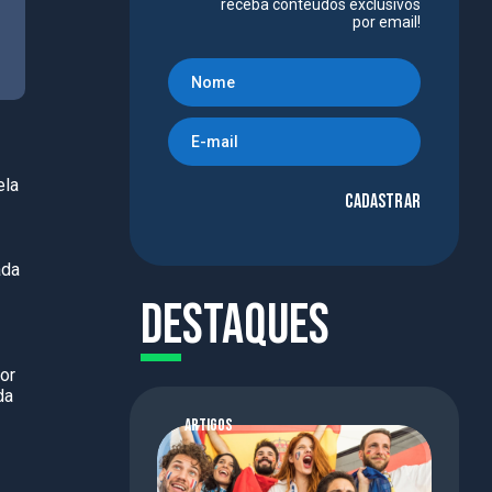
receba conteúdos exclusivos
por email!
ela
Cadastrar
ada
Destaques
or
da
ARTIGOS