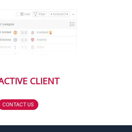
ACTIVE CLIENT
CONTACT US