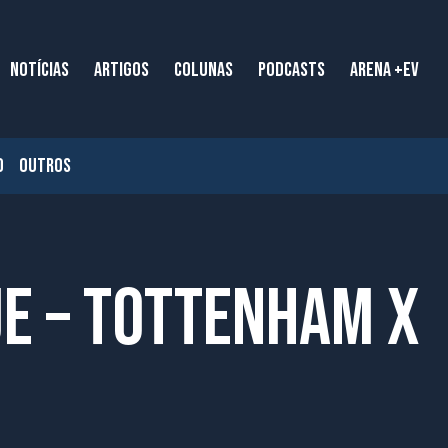
NOTÍCIAS
ARTIGOS
COLUNAS
PODCASTS
ARENA +EV
O
OUTROS
e – Tottenham x