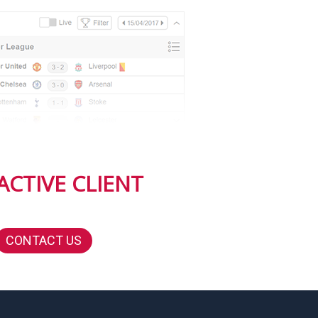
ACTIVE CLIENT
CONTACT US