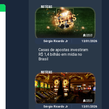
NOTÍCIAS
Sérgio Ricardo Jr
13/01/2026
Casas de apostas investiram
R$ 1,4 bilhão em mídia no
Brasil
NOTÍCIAS
Sérgio Ricardo Jr
13/01/2026