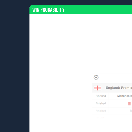
Win Probability