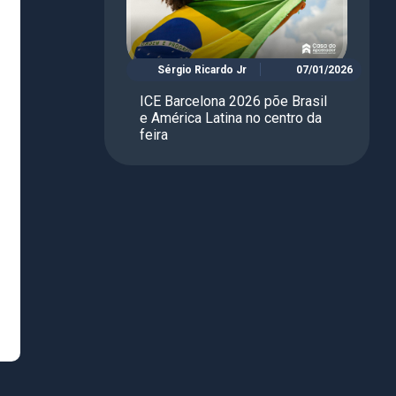
Sérgio Ricardo Jr
07/01/2026
ICE Barcelona 2026 põe Brasil
e América Latina no centro da
feira