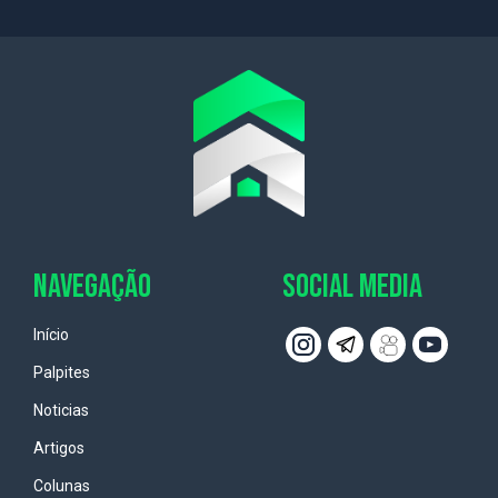
NAVEGAÇÃO
SOCIAL MEDIA
Início
Palpites
Noticias
Artigos
Colunas