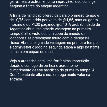
garra, mas é extremamente improvável que consiga
segurar a força do ataque argentino.
A linha de handicap oferecida para o primeiro tempo é
de -0,75 com odds por volta de @1,85, mas eu gosto
mesmo é do -1,00 pagando @2,40. A probabilidade da
Argentina abrir uma grande vantagem no primeiro
tempo é alta, visto que em copa do mundo os
jogadores se preocupam muito com o desgaste
físico. Abrir uma grande vantagem no primeiro tempo
e administrar o jogo na segunda etapa é algo bastante
comum em copas do mundo.
Vejo a Argentina com uma fortíssima imposição
desde o começo da partida e acredito no
cumprimento desse handicap do primeiro tempo. A
Odd é bastante alta e nos entrega muito valor na
entrada.