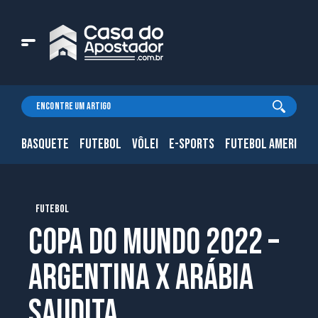
BASQUETE
FUTEBOL
VÔLEI
E-SPORTS
FUTEBOL AMERICAN
FUTEBOL
Copa do Mundo 2022 –
Argentina x Arábia
Saudita