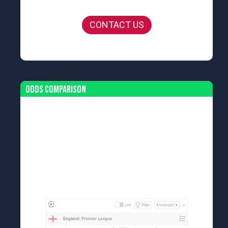
CONTACT US
Odds Comparison