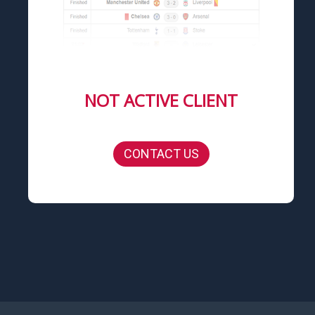
NOT ACTIVE CLIENT
CONTACT US