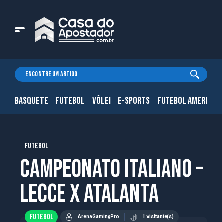
BASQUETE
FUTEBOL
VÔLEI
E-SPORTS
FUTEBOL AMERICAN
FUTEBOL
Campeonato Italiano –
Lecce x Atalanta
FUTEBOL
ArenaGamingPro
1 visitante(s)