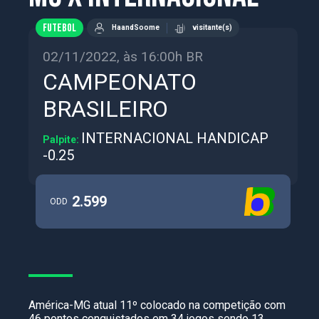
FUTEBOL
HaandSoome
visitante(s)
02/11/2022, às 16:00h BR
CAMPEONATO
BRASILEIRO
INTERNACIONAL HANDICAP
Palpite:
-0.25
2.599
ODD
América-MG atual 11º colocado na competição com
46 pontos conquistados em 34 jogos sendo 13